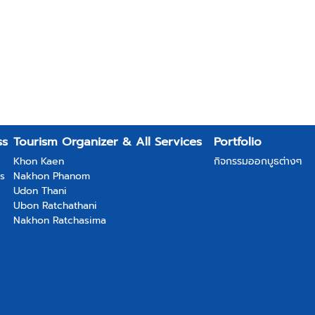
ss
Tourism Organizer & All Services
Portfolio
Khon Kaen
กิจกรรมออกบูธต่างๆ
ss
Nakhon Phanom
Udon Thani
Ubon Ratchathani
Nakhon Ratchasima